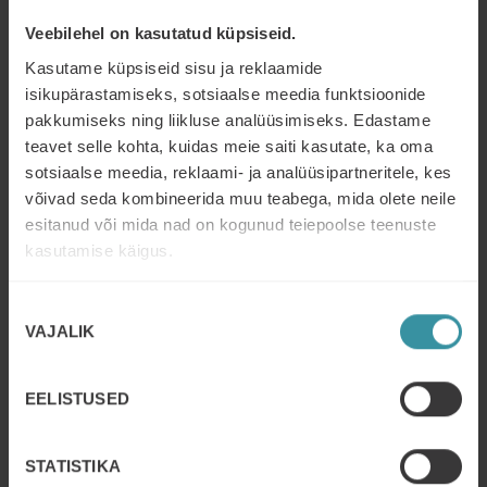
Veebilehel on kasutatud küpsiseid.
Kasutame küpsiseid sisu ja reklaamide
isikupärastamiseks, sotsiaalse meedia funktsioonide
pakkumiseks ning liikluse analüüsimiseks. Edastame
teavet selle kohta, kuidas meie saiti kasutate, ka oma
sotsiaalse meedia, reklaami- ja analüüsipartneritele, kes
võivad seda kombineerida muu teabega, mida olete neile
esitanud või mida nad on kogunud teiepoolse teenuste
Väärtuspõhine müük 2.0: Challenger Sale
kasutamise käigus.
MÄRTS 3
| 5 MIN READ
B2B müük on viimase kümnendi jooksul teinud läbi mitu
Nõusoleku
VAJALIK
paradigma muutust. Kui kunagi piisas heast suhtest ja
valik
usaldusest, siis täna
Read more
EELISTUSED
STATISTIKA
JAANUAR 9
| 2 MIN READ