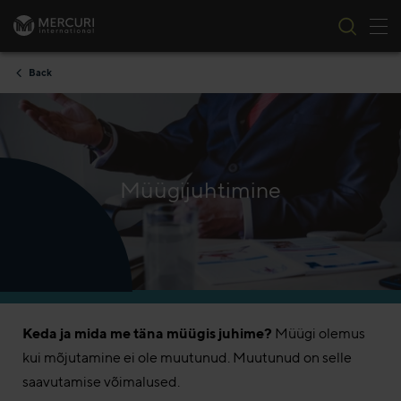
Tog
Skip to content
Back
Müügijuhtimine
Keda ja mida me täna müügis juhime?
Müügi olemus
kui mõjutamine ei ole muutunud. Muutunud on selle
saavutamise võimalused.