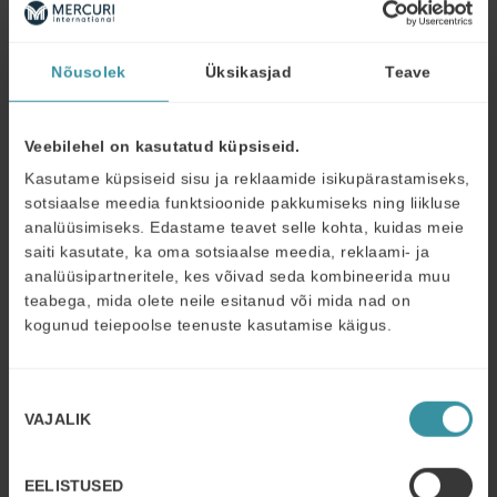
müügijuhile?
Liidri oskuste tähtsus kasvab. Kuidas saada inimeste
Nõusolek
Üksikasjad
Teave
silmad särama? Kas provisjonipalk on oma aja ära
elanud? Kas individuaalne preemia töötab paremini kui
rühmapreemia? Kuidas erinevaid inimese tüüpe ära
Veebilehel on kasutatud küpsiseid.
tunda?
Juht isiksusena mõjutab kolleege kõige
Kasutame küpsiseid sisu ja reklaamide isikupärastamiseks,
enam.
Karismaatiline juht ei anna alluvatele võimalusi.
sotsiaalse meedia funktsioonide pakkumiseks ning liikluse
Milline liider sina soovid olla? Liider peab ära tundma
analüüsimiseks. Edastame teavet selle kohta, kuidas meie
olukorrad, kus kasutada supervisiooni, kootsingut
saiti kasutate, ka oma sotsiaalse meedia, reklaami- ja
(coaching) või mentorlust. Vaid ühele juhtimisstiilile
analüüsipartneritele, kes võivad seda kombineerida muu
keskendumine ei anna tulemust.
teabega, mida olete neile esitanud või mida nad on
kogunud teiepoolse teenuste kasutamise käigus.
Arenemise eelduseks on aeg maha võtta
, analüüsida
oma tegemisi, leida arendamise kohad ja need ellu viia.
Professionaali iseloomustab tahe saada veelgi paremaks.
Nõusoleku
Tule ja arutame koos oma ala professionaalidega, kuidas
VAJALIK
valik
veelgi paremaks saada.
EELISTUSED
Koolitus Müügipersonali juhtimine