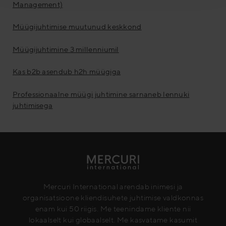
Management)
Müügijuhtimise muutunud keskkond
Müügijuhtimine 3 millenniumil
Kas b2b asendub h2h müügiga
Professionaalne müügi juhtimine sarnaneb lennuki
juhtimisega
Mercuri International arendab inimesi ja
organisatsioone kliendisuhete juhtimise valdkonnas
enam kui 50 riigis. Me teenindame kliente nii
lokaalselt kui globaalselt. Me kasvatame kasumit