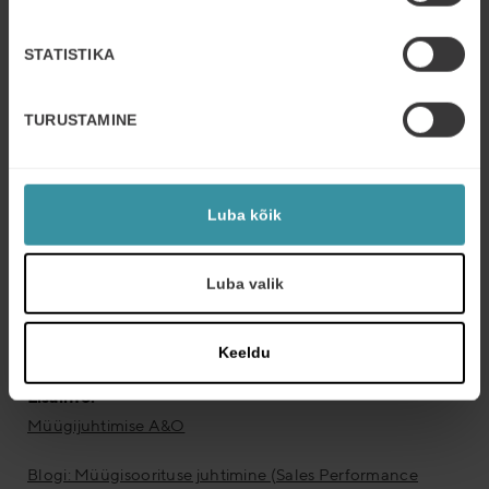
STATISTIKA
ESITLUS: B2B müügi organisatsiooni ja inimeste juhtimine
TURUSTAMINE
Luba kõik
Luba valik
Keeldu
Lisainfo:
Müügijuhtimise A&O
Blogi: Müügisoorituse juhtimine (Sales Performance