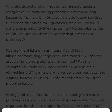
Kliendi ostuteekond on muutunud viimastel aastatel
märgatavalt ja meie müügiprotsessid peavad sellega
kaasas käima. Telefonikõnede ja visiitide tegemise kõrval
tuleb mõelda sotsiaalmüügi võimalustele. Milliseid KPI-
sid jälgida ja mida CRM-i kirja panna? Kuidas planeerida
müüki? Milline on klientide potentsiaal, eesmärk ja
prognoos?
Kas iga klient ikka on kuningas?
Kas kõikide
kliendisegmentidega tegeleme ühte moodi? Kuidas me
arvestame kliendi potentsiaali müümisel? Kas me
vastame kõikidele pakkumiskutsetele? Kes on meie
võtmekliendid? Tarnijate arv väheneb ja partnerlussuhete
osakaal kasvab. Milliseid kliente me tahame ja millistega
pigem ei tegele.
Müügijuhil tuleb täna lisaks otsestele müügiinimestele
juhtida maatriksstruktuurina ka teisi spetsialiste. Müüvast
organisatsioonist, kus kogu organisatsioon toetab müüki,
on saamas konkurentsieelis. Milliseid nõudmisi see esitab