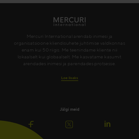
Mercuri International arendab inimesi ja
organisatsioone kliendisuhete juhtimise valdkonnas
enam kui 50 riigis. Me teenindame kliente nii
lokaalselt kui globaalselt. Me kasvatame kasumit
arendades inimesi ja parendades protsesse.
Loe lisaks
Jälgi meid