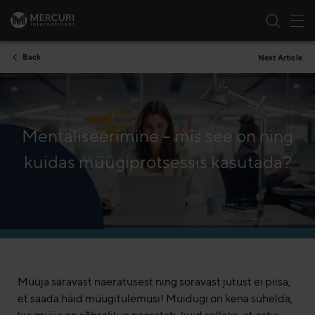
Tog
Skip to content
Back
Next Article
Mentaliseerimine – mis see on ning
kuidas müügiprotsessis kasutada?
Müüja säravast naeratusest ning soravast jutust ei piisa,
et saada häid müügitulemusi! Muidugi on kena suhelda,