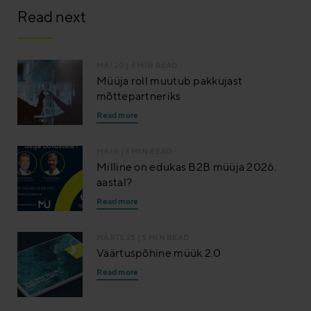
Read next
MAI 20
| 4 MIN READ
Müüja roll muutub pakkujast
mõttepartneriks
Read more
MAI 8
| 3 MIN READ
Milline on edukas B2B müüja 2026.
aastal?
Read more
MÄRTS 25
| 5 MIN READ
Väärtuspõhine müük 2.0
Read more