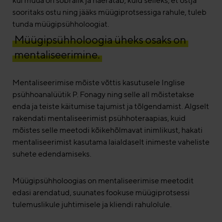
kui müüa on sõbralik ja naeratab, kuid selleks, et ostja
sooritaks ostu ning jääks müügiprotsessiga rahule, tuleb
tunda müügipsühholoogiat.
Müügipsühholoogia üheks osaks on
mentaliseerimine.
Mentaliseerimise mõiste võttis kasutusele Inglise
psühhoanalüütik P. Fonagy ning selle all mõistetakse
enda ja teiste käitumise tajumist ja tõlgendamist. Algselt
rakendati mentaliseerimist psühhoteraapias, kuid
mõistes selle meetodi kõikehõlmavat inimlikust, hakati
mentaliseerimist kasutama laialdaselt inimeste vaheliste
suhete edendamiseks.
Müügipsühholoogias on mentaliseerimise meetodit
edasi arendatud, suunates fookuse müügiprotsessi
tulemuslikule juhtimisele ja kliendi rahulolule.