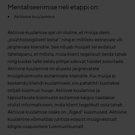
Mentaliseerimise neli etappi on:
Aktiivne kuulamine
Aktiivse kuulamise ajal on oluline, et müüja oleks
„psühholoogiliselt kohal“ ning ei mõtleks eelnevale või
järgnevale kliendile. See nõuab müüjalt teravdatud
tähelepanu, et mõista, mida klient tegelikult öelda tahab
ning kuidas talle öeldu põhjal sobivat toodet soovitada.
Aktiivne kuulamine on aluseks järgnevatele
müügiküsimuste esitamisele kliendile. Kui müüja ei
keskendu kliendi kuulamisele, siis pahatihti küsitakse
ostjalt küsimusi huupi. Aktiivse kuulamise ja
täpsustavate küsimuste esitamise käigus saadakse
olulist informatsiooni, mida klient tegelikult osta tahab.
Aktiivse kuulamise osaks on „õiged“ küsimused. Aktiivne
kuulamine võimaldab juhtida edasist müügivestlust
kõigile osapooltele tulemuslikumalt.