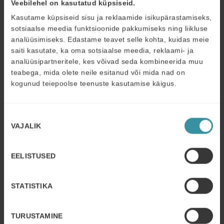
Ostuprotsessile kaasa elamine
Veebilehel on kasutatud küpsiseid.
Kasutame küpsiseid sisu ja reklaamide isikupärastamiseks,
Müügipsühholoogia alastes uuringutes on täheldatud, et
sotsiaalse meedia funktsioonide pakkumiseks ning liikluse
emotsioonid mõjutavad suuresti ostuprotsessi. Seetõttu
analüüsimiseks. Edastame teavet selle kohta, kuidas meie
saiti kasutate, ka oma sotsiaalse meedia, reklaami- ja
on oluline, et müüja on emotsionaalselt intelligentne
analüüsipartneritele, kes võivad seda kombineerida muu
ning suudab tajuda, kuidas ostjad ennast tunnevad.
teabega, mida olete neile esitanud või mida nad on
Professionaalne müüa suudab luua positiivse
kogunud teiepoolse teenuste kasutamise käigus.
mikrokliima, see võimaldab ostjal ostuprotsessis ennast
hästi tunda. See eeldab müüjalt kõigepealt, et ta on
teadlik oma tunnetest ning suudab oma tundeid
Nõusoleku
positiivselt juhtida. Kui müüja elab hea meelega ostja
VAJALIK
valik
ostuprotsessile kaasa, siis ostja saab hea tunde. Head
emotsioonid koos vajalike toodetega aitavad luua
EELISTUSED
püsiklientide võrgustikku.
Kognitiivne dešifreerimine ehk lahti mõtestamine
STATISTIKA
Kognitiivne dešifreerimine on müüja jaoks
TURUSTAMINE
müügiprotsessis kõige rohkem tähelepanu nõudev osa.