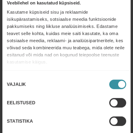
Veebilehel on kasutatud küpsiseid.
03/10/2025
Otsusele suunamine
Kasutame küpsiseid sisu ja reklaamide
isikupärastamiseks, sotsiaalse meedia funktsioonide
Read more
pakkumiseks ning liikluse analüüsimiseks. Edastame
teavet selle kohta, kuidas meie saiti kasutate, ka oma
sotsiaalse meedia, reklaami- ja analüüsipartneritele, kes
28/10/2025 - 29/10/2025
Assertiivne müük
võivad seda kombineerida muu teabega, mida olete neile
esitanud või mida nad on kogunud teiepoolse teenuste
Read more
kasutamise käigus.
Nõusoleku
29/09/2026 - 30/09/2026
VAJALIK
Väärtuspõhine müük 2.0
valik
Read more
EELISTUSED
12/10/2026 - 13/10/2026
STATISTIKA
Müügikoolitus: Tulemuslik müügitöö 3.
millenniumil