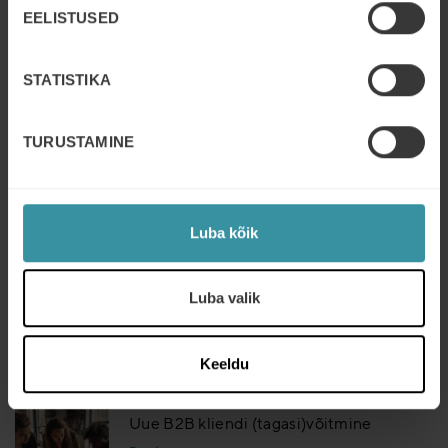
EELISTUSED
MÄRTS 6
| 3 MIN READ
Euroopa B2B müügiuuring 2026
STATISTIKA
Read more
TURUSTAMINE
VEEBRUAR 18
| 3 MIN READ
Müügioskuste revolutsioon
Read more
Luba kõik
JAANUAR 19
| 2 MIN READ
Luba valik
Kuidas AI kujundab B2B müügi tulevikku
juba täna
Read more
Keeldu
JAANUAR 7
| 4 MIN READ
Uue B2B kliendi (tagasi)võitmine