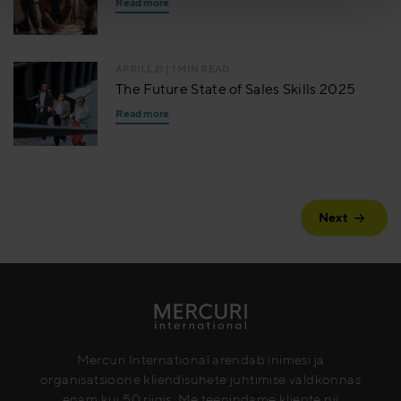
Read more
APRILL 21
| 1 MIN READ
The Future State of Sales Skills 2025
Read more
Next
Mercuri International arendab inimesi ja
organisatsioone kliendisuhete juhtimise valdkonnas
enam kui 50 riigis. Me teenindame kliente nii