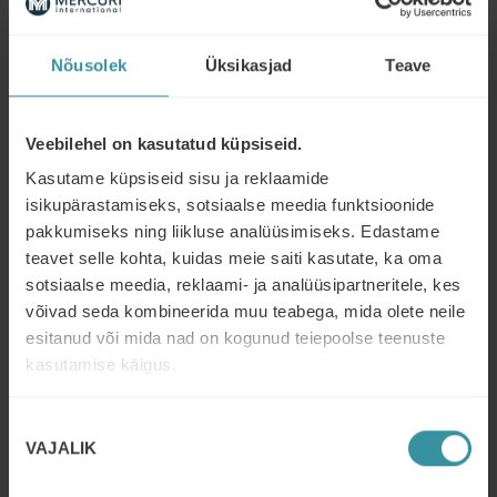
Müüja roll muutub pakkujast
mõttepartneriks
Read more
Nõusolek
Üksikasjad
Teave
MAI 8
| 3 MIN READ
Milline on edukas B2B müüja 2026.
Veebilehel on kasutatud küpsiseid.
aastal?
Kasutame küpsiseid sisu ja reklaamide
Read more
isikupärastamiseks, sotsiaalse meedia funktsioonide
pakkumiseks ning liikluse analüüsimiseks. Edastame
MÄRTS 25
| 5 MIN READ
teavet selle kohta, kuidas meie saiti kasutate, ka oma
Väärtuspõhine müük 2.0
sotsiaalse meedia, reklaami- ja analüüsipartneritele, kes
Read more
võivad seda kombineerida muu teabega, mida olete neile
esitanud või mida nad on kogunud teiepoolse teenuste
kasutamise käigus.
MÄRTS 18
| 6 MIN READ
Kas teie B2B müüja profiil vastab tänase
Nõusoleku
ostja ootustele?
VAJALIK
valik
Read more