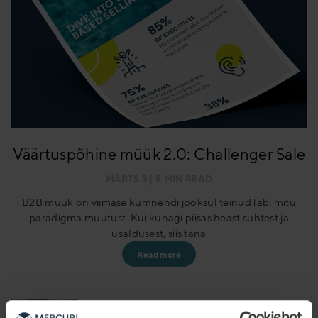
Väärtuspõhine müük 2.0: Challenger Sale
MÄRTS 3
| 5 MIN READ
B2B müük on viimase kümnendi jooksul teinud läbi mitu
paradigma muutust. Kui kunagi piisas heast suhtest ja
usaldusest, siis täna
Read more
MAI 20
| 4 MIN READ