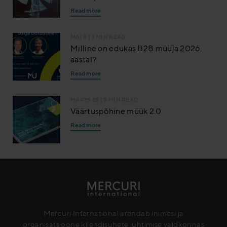
Read more
MAI 8
| 3 MIN READ
Milline on edukas B2B müüja 2026.
aastal?
Read more
MÄRTS 25
| 5 MIN READ
Väärtuspõhine müük 2.0
Read more
Mercuri International arendab inimesi ja
organisatsioone kliendisuhete juhtimise valdkonnas