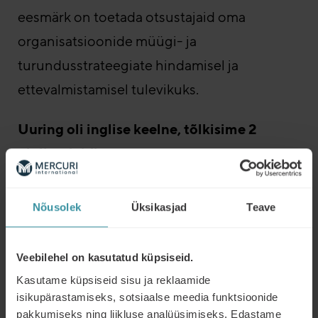
eesmärk on toetada otsustajaid oma
organisatsioonide müügi- ja
turundusstrateegiate hindamisel ja
ettevalmistamisel tulevikuks.
Uuring oli inglise keelne, tõlkisime 2
olulist slaidi
:
Nõusolek
Üksikasjad
Teave
Veebilehel on kasutatud küpsiseid.
Kasutame küpsiseid sisu ja reklaamide
isikupärastamiseks, sotsiaalse meedia funktsioonide
10. Aprill 2025 toimus webinar Henrik
pakkumiseks ning liikluse analüüsimiseks. Edastame