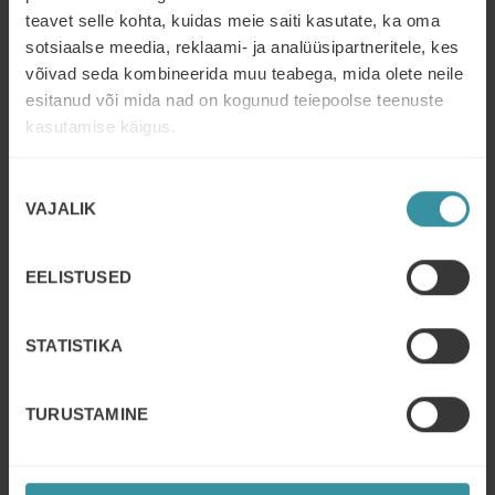
Larsson Bromaniga, keda juhatas sisse Philip
teavet selle kohta, kuidas meie saiti kasutate, ka oma
Nyblaeus, Mercuri Internationali president ja
sotsiaalse meedia, reklaami- ja analüüsipartneritele, kes
võivad seda kombineerida muu teabega, mida olete neile
tegevjuht.
esitanud või mida nad on kogunud teiepoolse teenuste
kasutamise käigus.
Sellel webinaril jagas Henrik 2024. aasta
detsembris läbi viidud Mercuri Internationali
Nõusoleku
VAJALIK
valik
uuringu teadmisi. Meie uuring, milles osales
peaaegu 600 müügispetsialisti üle maailma,
EELISTUSED
tõi esile 65 põhilist müügioskust, mis on
järjestatud nende tulevase tähtsuse ja nende
STATISTIKA
tõhususe järgi reaalses rakenduses.
TURUSTAMINE
Kui soovite veebiseminari vaadata või
midagi, mis võib-olla jäi kahe silma vahele,