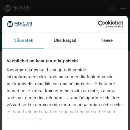
Tog
Skip to content
Events
Nõusolek
Üksikasjad
Teave
FILTER
Veebilehel on kasutatud küpsiseid.
Kasutame küpsiseid sisu ja reklaamide
isikupärastamiseks, sotsiaalse meedia funktsioonide
pakkumiseks ning liikluse analüüsimiseks. Edastame
teavet selle kohta, kuidas meie saiti kasutate, ka oma
sotsiaalse meedia, reklaami- ja analüüsipartneritele, kes
Aktiivne telefonimüük
võivad seda kombineerida muu teabega, mida olete neile
Read more
esitanud või mida nad on kogunud teiepoolse teenuste
kasutamise käigus.