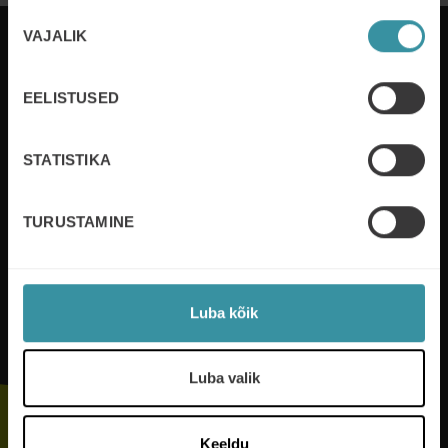
Nõusoleku
VAJALIK
valik
EELISTUSED
Mercuri International arendab inimesi ja
organisatsioone kliendisuhete juhtimise valdkonnas
enam kui 50 riigis. Me teenindame kliente nii
STATISTIKA
lokaalselt kui globaalselt. Me kasvatame kasumit
arendades inimesi ja parendades protsesse.
TURUSTAMINE
Loe lisaks
Luba kõik
Jälgi meid
Luba valik
Keeldu