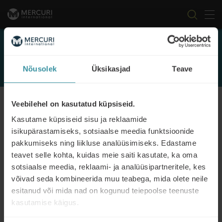
Tog
Skip to content
Events
Nõusolek
Üksikasjad
Teave
FILTER
Veebilehel on kasutatud küpsiseid.
Kasutame küpsiseid sisu ja reklaamide
isikupärastamiseks, sotsiaalse meedia funktsioonide
pakkumiseks ning liikluse analüüsimiseks. Edastame
teavet selle kohta, kuidas meie saiti kasutate, ka oma
sotsiaalse meedia, reklaami- ja analüüsipartneritele, kes
Kliendikeskne teenindamine
võivad seda kombineerida muu teabega, mida olete neile
Read more
esitanud või mida nad on kogunud teiepoolse teenuste
kasutamise käigus.