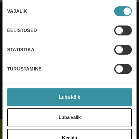
Nõusoleku
VAJALIK
valik
EELISTUSED
Mercuri International arendab inimesi ja
organisatsioone kliendisuhete juhtimise valdkonnas
enam kui 50 riigis. Me teenindame kliente nii
STATISTIKA
lokaalselt kui globaalselt. Me kasvatame kasumit
arendades inimesi ja parendades protsesse.
TURUSTAMINE
Loe lisaks
Luba kõik
Jälgi meid
Luba valik
Keeldu