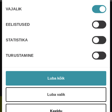
Nõusoleku
VAJALIK
valik
EELISTUSED
Mercuri International arendab inimesi ja
organisatsioone kliendisuhete juhtimise valdkonnas
enam kui 50 riigis. Me teenindame kliente nii
STATISTIKA
lokaalselt kui globaalselt. Me kasvatame kasumit
arendades inimesi ja parendades protsesse.
TURUSTAMINE
Loe lisaks
Luba kõik
Jälgi meid
Luba valik
Keeldu