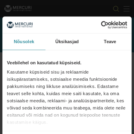
Tog
Skip to content
Events
Nõusolek
Üksikasjad
Teave
FILTER
Veebilehel on kasutatud küpsiseid.
Kasutame küpsiseid sisu ja reklaamide
isikupärastamiseks, sotsiaalse meedia funktsioonide
pakkumiseks ning liikluse analüüsimiseks. Edastame
teavet selle kohta, kuidas meie saiti kasutate, ka oma
sotsiaalse meedia, reklaami- ja analüüsipartneritele, kes
19/10/2021 - 20/10/2021
Müügisoorituse kootsing
võivad seda kombineerida muu teabega, mida olete neile
esitanud või mida nad on kogunud teiepoolse teenuste
Read more
kasutamise käigus.