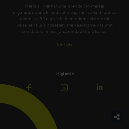
Mercuri International arendab inimesi ja
organisatsioone kliendisuhete juhtimise valdkonnas
enam kui 50 riigis. Me teenindame kliente nii
lokaalselt kui globaalselt. Me kasvatame kasumit
arendades inimesi ja parendades protsesse.
Loe lisaks
Jälgi meid
Toggle