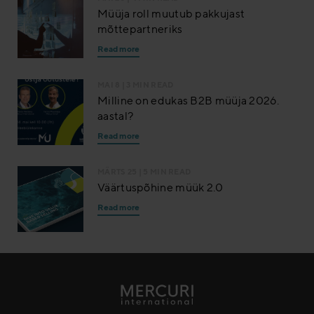
Müüja roll muutub pakkujast
mõttepartneriks
Read more
MAI 8
| 3 MIN READ
Milline on edukas B2B müüja 2026.
aastal?
Read more
MÄRTS 25
| 5 MIN READ
Väärtuspõhine müük 2.0
Read more