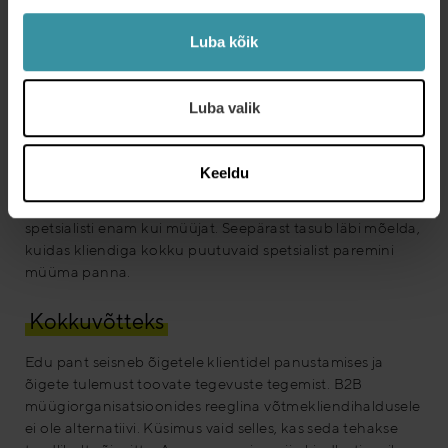
Mitmed suured rahvusvahelised organisatsioonid on täna
läinud seda teed, et tegelevad ise vaid võtmeklientidega
Luba kõik
ja ülejäänud kliendid on antud edasimüüjatele. Eesti
väiksust arvestades on on võtmekliendihalduritele antud
hooldada ka teisi kliente. Võimalikke töötamise viise on
Luba valik
siin erinevaid. Sageli müüvad ühele võtmekliendile
erinevad tootejuhid, kes soovivad ise otsustada. Aga siiski
soovitan pigem kliendikeskset lähenemist
Keeldu
võtmekliendihalduri poolt koordineerituna. Ei tasu ka
alahinnata spetsialisti rolli müümisel. Klient sageli usaldab
spetsialisti enam kui müüjat. Seepärast tasub läbi mõelda,
kuidas kliendiga kokku puutuvaid spetsialist paremini
müüma panna.
Kokkuvõtteks
Edu pant seisneb õigetele klientidel panustamises ja
õigete tulemust toovate tegevuste tegemist. B2B
müügiorganisatsioonides reeglina võtmekliendihaldusele
ei ole alternatiivi. Küsimus vaid selles, kas seda tehakse