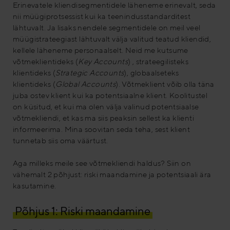
Erinevatele kliendisegmentidele läheneme erinevalt, seda
nii müügiprotsessist kui ka teenindusstandarditest
lähtuvalt. Ja lisaks nendele segmentidele on meil veel
müügistrateegiast lähtuvalt välja valitud teatud kliendid,
kellele läheneme personaalselt. Neid me kutsume
võtmeklientideks (
Key Accounts
) , strateegilisteks
klientideks (
Strategic Accounts
), globaalseteks
klientideks (
Global Accounts
). Võtmeklient võib olla täna
juba ostev klient kui ka potentsiaalne klient. Koolitustel
on küsitud, et kui ma olen välja valinud potentsiaalse
võtmekliendi, et kas ma siis peaksin sellest ka klienti
informeerima. Mina soovitan seda teha, sest klient
tunnetab siis oma väärtust.
Aga milleks meile see võtmekliendi haldus? Siin on
vähemalt 2 põhjust: riski maandamine ja potentsiaali ära
kasutamine.
Põhjus 1: Riski maandamine