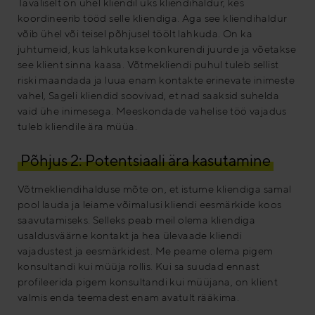
Tavaliselt on ühel kliendil üks kliendihaldur, kes
koordineerib tööd selle kliendiga. Aga see kliendihaldur
võib ühel või teisel põhjusel töölt lahkuda. On ka
juhtumeid, kus lahkutakse konkurendi juurde ja võetakse
see klient sinna kaasa. Võtmekliendi puhul tuleb sellist
riski maandada ja luua enam kontakte erinevate inimeste
vahel, Sageli kliendid soovivad, et nad saaksid suhelda
vaid ühe inimesega. Meeskondade vahelise töö vajadus
tuleb kliendile ära müüa.
Põhjus 2: Potentsiaali ära kasutamine
Võtmekliendihalduse mõte on, et istume kliendiga samal
pool lauda ja leiame võimalusi kliendi eesmärkide koos
saavutamiseks. Selleks peab meil olema kliendiga
usaldusväärne kontakt ja hea ülevaade kliendi
vajadustest ja eesmärkidest. Me peame olema pigem
konsultandi kui müüja rollis. Kui sa suudad ennast
profileerida pigem konsultandi kui müüjana, on klient
valmis enda teemadest enam avatult rääkima.