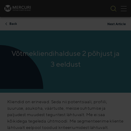
Tog
Skip to content
Back
Next Article
Võtmekliendihalduse 2 põhjust ja
3 eeldust
Kliendid on erinevad. Seda nii potentsiaali, profiili,
suuruse, asukoha, väärtuste, meisse suhtumise ja
paljudest muudest teguritest lähtuvalt. Me ei saa
kõikidega tegeleda ühtmoodi. Me segmenteerime kliente
lähtuvalt eelpool toodud kriteeriumidest lähtuvalt.