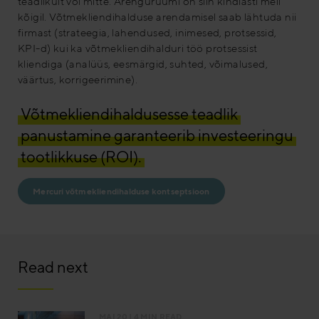
teadlikult või mitte. Arenguruumi on siin kindlasti meil
kõigil. Võtmekliendihalduse arendamisel saab lähtuda nii
firmast (strateegia, lahendused, inimesed, protsessid,
KPI-d) kui ka võtmekliendihalduri töö protsessist
kliendiga (analüüs, eesmärgid, suhted, võimalused,
väärtus, korrigeerimine).
Võtmekliendihaldusesse teadlik
panustamine garanteerib investeeringu
tootlikkuse (ROI).
Mercuri võtmekliendihalduse kontseptsioon
Read next
MAI 20
| 4 MIN READ