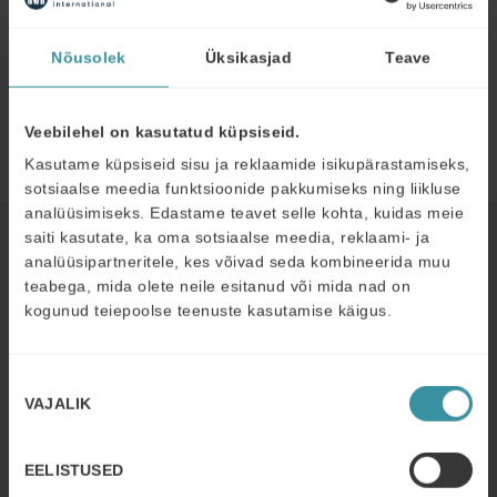
kuidas oma tööd paremini ja efektiivsemalt teha.
Piret Nilsson
projektijuht,
K-Print OÜ
Nõusolek
Üksikasjad
Teave
Veebilehel on kasutatud küpsiseid.
Kaugmüügi virtuaalkoolitus
Kasutame küpsiseid sisu ja reklaamide isikupärastamiseks,
sotsiaalse meedia funktsioonide pakkumiseks ning liikluse
analüüsimiseks. Edastame teavet selle kohta, kuidas meie
saiti kasutate, ka oma sotsiaalse meedia, reklaami- ja
Read next
analüüsipartneritele, kes võivad seda kombineerida muu
teabega, mida olete neile esitanud või mida nad on
kogunud teiepoolse teenuste kasutamise käigus.
DETSEMBER 2
| 3 MIN READ
How Resinex is elevating commercial
excellence across Europe
Nõusoleku
VAJALIK
valik
Read more
EELISTUSED
OKTOOBER 31
| 5 MIN READ
How CCR France (PROFROID)