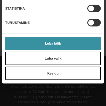
boosted its sales prospecting with
STATISTIKA
Mercuri International
Read more
TURUSTAMINE
JUULI 7
| 2 MIN READ
Implementing Value-Based Sales
training for AHI Carrier
Luba kõik
Read more
Luba valik
Keeldu
Mercuri International arendab inimesi ja
organisatsioone kliendisuhete juhtimise valdkonnas
enam kui 50 riigis. Me teenindame kliente nii
lokaalselt kui globaalselt. Me kasvatame kasumit
arendades inimesi ja parendades protsesse.