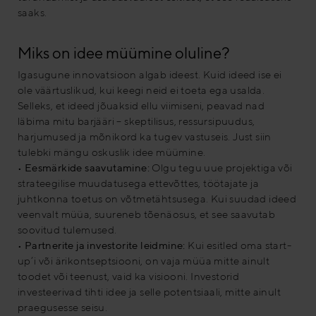
saaks.
Miks on idee müümine oluline?
Igasugune innovatsioon algab ideest. Kuid ideed ise ei
ole väärtuslikud, kui keegi neid ei toeta ega usalda.
Selleks, et ideed jõuaksid ellu viimiseni, peavad nad
läbima mitu barjääri – skeptilisus, ressursipuudus,
harjumused ja mõnikord ka tugev vastuseis. Just siin
tulebki mängu oskuslik idee müümine.
•
Eesmärkide saavutamine:
Olgu tegu uue projektiga või
strateegilise muudatusega ettevõttes, töötajate ja
juhtkonna toetus on võtmetähtsusega. Kui suudad ideed
veenvalt müüa, suureneb tõenäosus, et see saavutab
soovitud tulemused.
•
Partnerite ja investorite leidmine:
Kui esitled oma start-
up’i või ärikontseptsiooni, on vaja müüa mitte ainult
toodet või teenust, vaid ka visiooni. Investorid
investeerivad tihti idee ja selle potentsiaali, mitte ainult
praegusesse seisu.