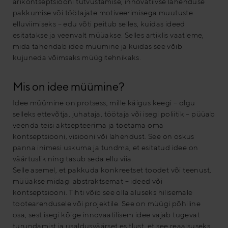
ärikontseptsiooni tutvustamise, innovatiivse lahenduse
pakkumise või töötajate motiveerimisega muutuste
elluviimiseks – edu võti peitub selles, kuidas ideed
esitatakse ja veenvalt müüakse. Selles artiklis vaatleme,
mida tähendab idee müümine ja kuidas see võib
kujuneda võimsaks müügitehnikaks.
Mis on idee müümine?
Idee müümine on protsess, mille käigus keegi – olgu
selleks ettevõtja, juhataja, töötaja või isegi poliitik – püüab
veenda teisi aktsepteerima ja toetama oma
kontseptsiooni, visiooni või lahendust. See on oskus
panna inimesi uskuma ja tundma, et esitatud idee on
väärtuslik ning tasub seda ellu viia.
Selle asemel, et pakkuda konkreetset toodet või teenust,
müüakse midagi abstraktsemat – ideed või
kontseptsiooni. Tihti võib see olla aluseks hilisemale
tootearendusele või projektile. See on müügi põhiline
osa, sest isegi kõige innovaatilisem idee vajab tugevat
turundamist ja usaldusväärset esitlust, et see reaalsuseks