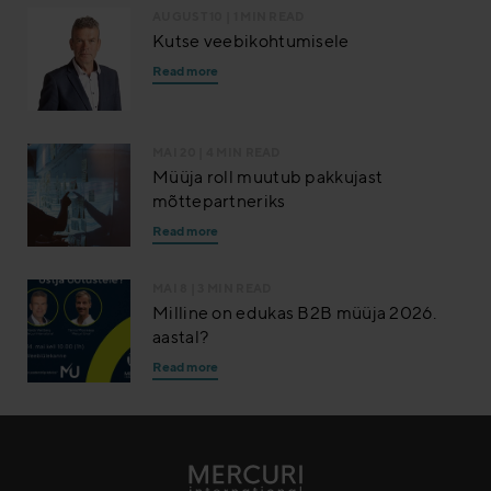
AUGUST 10
| 1 MIN READ
Kutse veebikohtumisele
Read more
MAI 20
| 4 MIN READ
Müüja roll muutub pakkujast
mõttepartneriks
Read more
MAI 8
| 3 MIN READ
Milline on edukas B2B müüja 2026.
aastal?
Read more