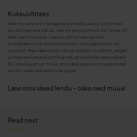
Kokkuvõtteks
Idee müümine on tänapäeva ettevõtluses ja juhtimises
üks olulisemaid oskusi. See on palju rohkem kui toote või
teenuse müümine – see on võime veenda teisi
aktsepteerima ja toetama visiooni, kontseptsiooni või
muutust. Hea idee müük nõuab publiku tundmist, selget
ja inspireerivat esitlust ning oskust käsitleda vastuväiteid.
Kui oled suutnud müüa oma idee, oled astunud esimese
sammu selle realiseerimise poole.
Lase oma ideed lendu – oska neid müüa!
Read next