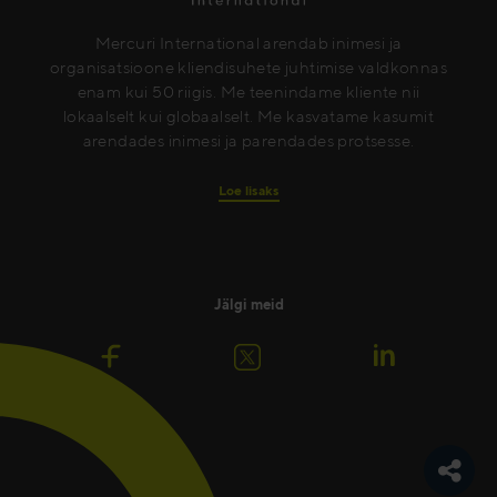
Mercuri International arendab inimesi ja
organisatsioone kliendisuhete juhtimise valdkonnas
enam kui 50 riigis. Me teenindame kliente nii
lokaalselt kui globaalselt. Me kasvatame kasumit
arendades inimesi ja parendades protsesse.
Loe lisaks
Jälgi meid
Toggle