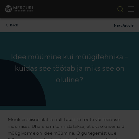
Tog
Skip to content
Back
Next Article
Idee müümine kui müügitehnika –
kuidas see töötab ja miks see on
oluline?
Müük ei seisne alati ainult füüsilise toote või teenuse
müümises. Üha enam tunnistatakse, et üks olulisemaid
müügivorme on idee müümine. Olgu tegemist uue