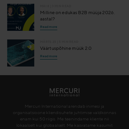
MAI 8
| 3 MIN READ
Milline on edukas B2B müüja 2026.
aastal?
Read more
MÄRTS 25
| 5 MIN READ
Väärtuspõhine müük 2.0
Read more
Mercuri International arendab inimesi ja
organisatsioone kliendisuhete juhtimise valdkonnas
enam kui 50 riigis. Me teenindame kliente nii
lokaalselt kui globaalselt. Me kasvatame kasumit