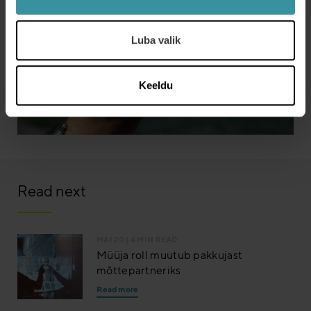
Luba valik
Keeldu
Read next
MAI 20
| 4 MIN READ
Müüja roll muutub pakkujast
mõttepartneriks
Read more