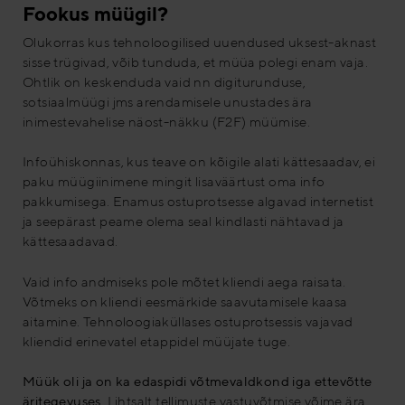
Fookus müügil?
Olukorras kus tehnoloogilised uuendused uksest-aknast
sisse trügivad, võib tunduda, et müüa polegi enam vaja.
Ohtlik on keskenduda vaid nn digiturunduse,
sotsiaalmüügi jms arendamisele unustades ära
inimestevahelise näost-näkku (F2F) müümise.
Infoühiskonnas, kus teave on kõigile alati kättesaadav, ei
paku müügiinimene mingit lisaväärtust oma info
pakkumisega. Enamus ostuprotsesse algavad internetist
ja seepärast peame olema seal kindlasti nähtavad ja
kättesaadavad.
Vaid info andmiseks pole mõtet kliendi aega raisata.
Võtmeks on kliendi eesmärkide saavutamisele kaasa
aitamine. Tehnoloogiaküllases ostuprotsessis vajavad
kliendid erinevatel etappidel müüjate tuge.
Müük oli ja on ka edaspidi võtmevaldkond iga ettevõtte
äritegevuses.
Lihtsalt tellimuste vastuvõtmise võime ära