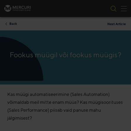
Tog
Skip to content
Back
Next Article
Fookus müügil või fookus müügis?
Kas müügi automatiseerimine (Sales Automation)
võimaldab meil mitte enam müüa? Kas müügisoorituses
(Sales Performance) piisab vaid panuse mahu
jälgimisest?