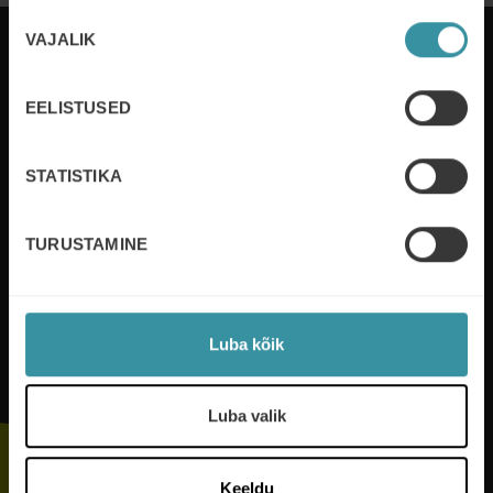
Nõusoleku
VAJALIK
valik
EELISTUSED
Mercuri International arendab inimesi ja
organisatsioone kliendisuhete juhtimise valdkonnas
enam kui 50 riigis. Me teenindame kliente nii
STATISTIKA
lokaalselt kui globaalselt. Me kasvatame kasumit
arendades inimesi ja parendades protsesse.
TURUSTAMINE
Loe lisaks
Luba kõik
Jälgi meid
Luba valik
Keeldu