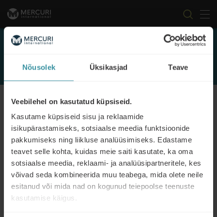
Tog
Skip to content
Events
Nõusolek
Üksikasjad
Teave
FILTER
Veebilehel on kasutatud küpsiseid.
Kasutame küpsiseid sisu ja reklaamide
isikupärastamiseks, sotsiaalse meedia funktsioonide
pakkumiseks ning liikluse analüüsimiseks. Edastame
teavet selle kohta, kuidas meie saiti kasutate, ka oma
sotsiaalse meedia, reklaami- ja analüüsipartneritele, kes
20/02/2026
Diferentseeritud müük
võivad seda kombineerida muu teabega, mida olete neile
esitanud või mida nad on kogunud teiepoolse teenuste
Read more
kasutamise käigus.