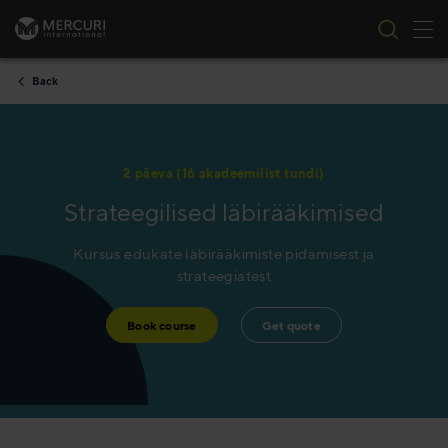
Tog
Skip to content
Back
2 päeva (16 akadeemilist tundi)
Strateegilised läbirääkimised
Kursus edukate läbirääkimiste pidamisest ja
strateegiatest
Book course
Get quote