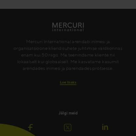
Mercuri International arendab inimesi ja
organisatsioone kliendisuhete juhtimise valdkonnas
enam kui 50 riigis. Me teenindame kliente nii
lokaalselt kui globaalselt. Me kasvatame kasumit
arendades inimesi ja parendades protsesse.
Loe lisaks
Jälgi meid