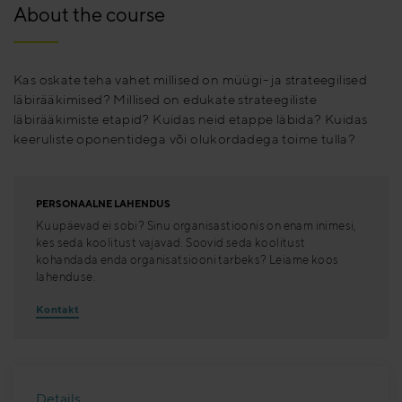
About the course
Kas oskate teha vahet millised on müügi- ja strateegilised
läbirääkimised? Millised on edukate strateegiliste
läbirääkimiste etapid? Kuidas neid etappe läbida? Kuidas
keeruliste oponentidega või olukordadega toime tulla?
PERSONAALNE LAHENDUS
Kuupäevad ei sobi? Sinu organisastioonis on enam inimesi,
kes seda koolitust vajavad. Soovid seda koolitust
kohandada enda organisatsiooni tarbeks? Leiame koos
lahenduse.
Kontakt
Details