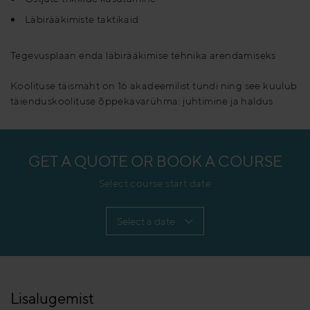
Läbirääkimiste taktikaid
Tegevusplaan enda läbirääkimise tehnika arendamiseks
Koolituse täismaht on 16 akadeemilist tundi ning see kuulub
täienduskoolituse õppekavarühma: juhtimine ja haldus
GET A QUOTE OR BOOK A COURSE
Select course start date
Lisalugemist