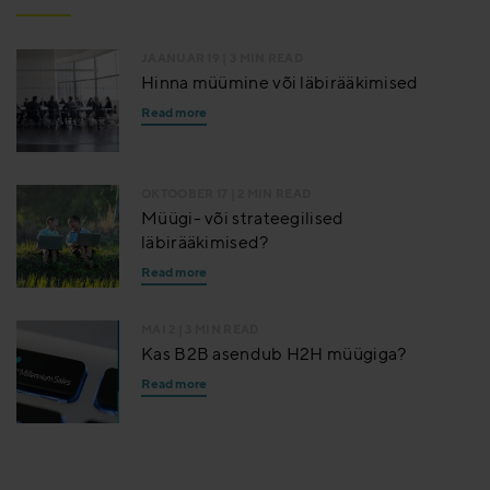
JAANUAR 19
| 3 MIN READ
Hinna müümine või läbirääkimised
Read more
OKTOOBER 17
| 2 MIN READ
Müügi- või strateegilised
läbirääkimised?
Read more
MAI 2
| 3 MIN READ
Kas B2B asendub H2H müügiga?
Read more