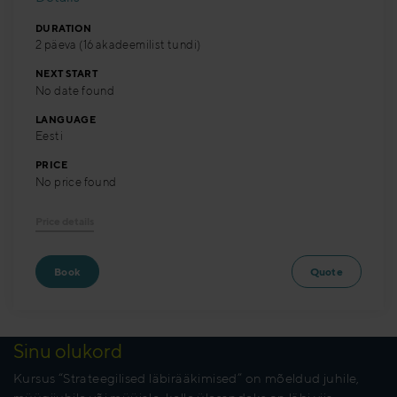
DURATION
2 päeva (16 akadeemilist tundi)
NEXT START
No date found
LANGUAGE
Eesti
PRICE
No price found
Price details
Book
Quote
Sinu olukord
Kursus “Strateegilised läbirääkimised” on mõeldud juhile,