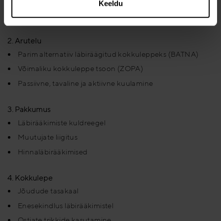
Positsioon ja huvi
Keeldu
Fikseeritud ja muutuvad muutujad
2. Arutelu
Parim alternatiiv läbiräägitud kokkuleppeks (BATNA)
Võimaliku kokkuleppe tsoon (ZOPA)
Passiivne, tavaline ja aktiivne kuulamine
3. Pakkumus
Läbirääkimiste kuldreegel
Muutujate liigitus
Hinnaläbirääkimised
4. Kokkulepe
Jõudude tasakaal
Enesekindlus läbirääkimistel
Ostjate trikkide kasutamine