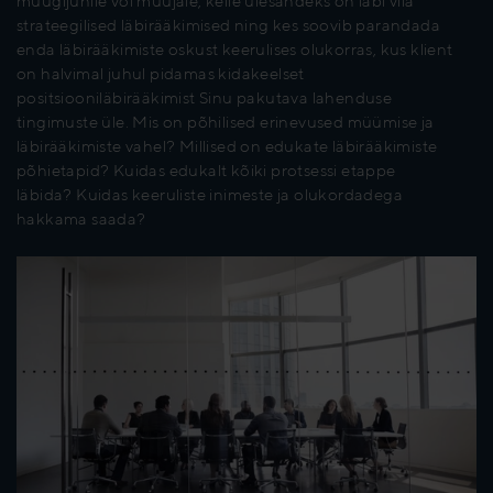
müügijuhile või müüjale, kelle ülesandeks on läbi viia
strateegilised läbirääkimised ning kes soovib parandada
enda läbirääkimiste oskust keerulises olukorras, kus klient
on halvimal juhul pidamas kidakeelset
positsiooniläbirääkimist Sinu pakutava lahenduse
tingimuste üle. Mis on põhilised erinevused müümise ja
läbirääkimiste vahel? Millised on edukate läbirääkimiste
põhietapid? Kuidas edukalt kõiki protsessi etappe
läbida? Kuidas keeruliste inimeste ja olukordadega
hakkama saada?