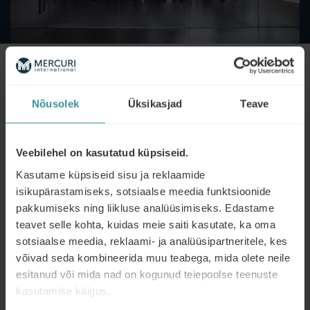
Eesmärgid ja tööviisid
Värskendada praktilisi ja teoreetilisi teadmisi ning
Nõusolek
Üksikasjad
Teave
oskuseid läbirääkimistest
Anda võimalus mõista oma tänaseid tegutsemisviise,
oskusteabest tegutsemise ja harjumusteni
Veebilehel on kasutatud küpsiseid.
Tõsta läbirääkimiste mõjusust ja tõhusust
Kasutame küpsiseid sisu ja reklaamide
isikupärastamiseks, sotsiaalse meedia funktsioonide
Luua eeldused tulevaste edukate läbirääkimiste
nautimiseks
pakkumiseks ning liikluse analüüsimiseks. Edastame
teavet selle kohta, kuidas meie saiti kasutate, ka oma
sotsiaalse meedia, reklaami- ja analüüsipartneritele, kes
Loengud toimuvad klassiruumis ning vahelduvad
võivad seda kombineerida muu teabega, mida olete neile
individuaal- ja rühmatöödega. Kursuse lõpus osaleja täidab
isikliku tegevusplaani kursusel õpitu baasil ja enda tööst
esitanud või mida nad on kogunud teiepoolse teenuste
lähtuvalt. Koolituse täismahus läbinutele ja personaalse
kasutamise käigus.
tegevusplaani koostanutele väljastatakse tunnistus.