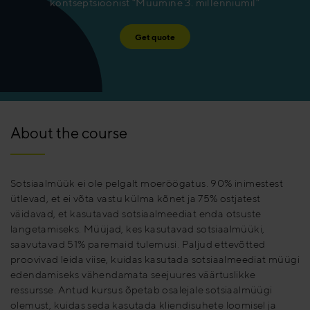
kontseptsioonist “Müümine 3. millenniumil”
Get quote
About the course
Sotsiaalmüük ei ole pelgalt moeröögatus. 90% inimestest
ütlevad, et ei võta vastu külma kõnet ja 75% ostjatest
väidavad, et kasutavad sotsiaalmeediat enda otsuste
langetamiseks. Müüjad, kes kasutavad sotsiaalmüüki,
saavutavad 51% paremaid tulemusi. Paljud ettevõtted
proovivad leida viise, kuidas kasutada sotsiaalmeediat müügi
edendamiseks vähendamata seejuures väärtuslikke
ressursse. Antud kursus õpetab osalejale sotsiaalmüügi
olemust, kuidas seda kasutada kliendisuhete loomisel ja