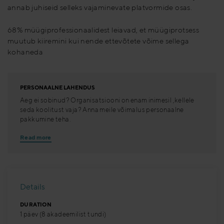
annab juhiseid selleks vajaminevate platvormide osas.
68% müügiprofessionaalidest leiavad, et müügiprotsess
muutub kiiremini kui nende ettevõtete võime sellega
kohaneda
PERSONAALNE LAHENDUS
Aeg ei sobinud? Organisatsiooni on enam inimesil ,kellele
seda koolitust vaja? Anna meile võimalus personaalne
pakkumine teha.
Read more
Details
DURATION
1 päev (8 akadeemilist tundi)