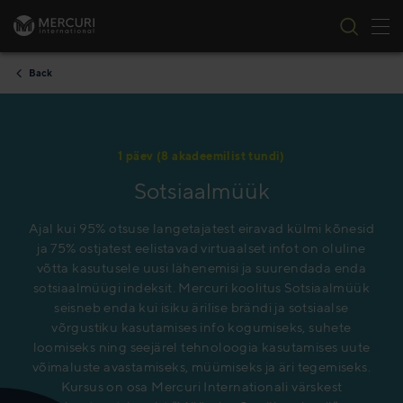
Tog
Skip to content
Back
1 päev (8 akadeemilist tundi)
Sotsiaalmüük
Ajal kui 95% otsuse langetajatest eiravad külmi kõnesid
ja 75% ostjatest eelistavad virtuaalset infot on oluline
võtta kasutusele uusi lähenemisi ja suurendada enda
sotsiaalmüügi indeksit. Mercuri koolitus Sotsiaalmüük
seisneb enda kui isiku ärilise brändi ja sotsiaalse
võrgustiku kasutamises info kogumiseks, suhete
loomiseks ning seejärel tehnoloogia kasutamises uute
võimaluste avastamiseks, müümiseks ja äri tegemiseks.
Kursus on osa Mercuri Internationali värskest