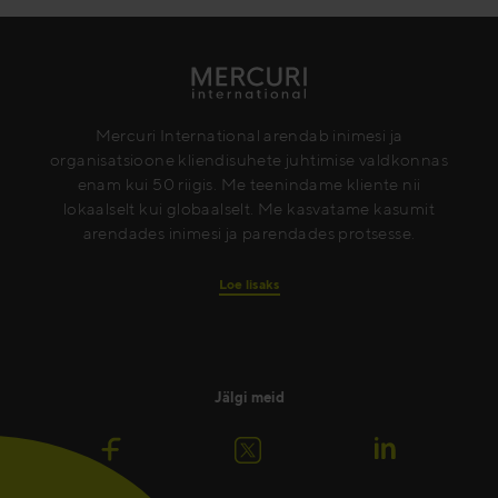
Mercuri International arendab inimesi ja
organisatsioone kliendisuhete juhtimise valdkonnas
enam kui 50 riigis. Me teenindame kliente nii
lokaalselt kui globaalselt. Me kasvatame kasumit
arendades inimesi ja parendades protsesse.
Loe lisaks
Jälgi meid