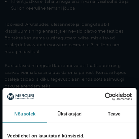
Klient justkui ei taha Sinuga enam vanal viisil suhelda ja
Sul on keeruline temani jõuda
Tööviisid: Aruteludes, ülesannete ja loengute abil
klassiruumis ning ennast ja erinevaid platvorme testides
õpitakse kasutama uusi tegutsemisviise, mis aitavad
osalejatel saavutada soovitud eesmärke 3. millenniumi
müügimaastikul.
Kursuslased mängivad läbi erinevaid situatsioone ning
saavad võimaluse analüüsida oma panust. Kursuse lõpus
osaleja täidab isikliku tegevusplaani enda sotsiaalmüügi
oskuse arendamiseks.
Täienduskoolituse õppekavarühm: ärindus ja haldus
Kursuse käigus õpid, kuidas parandada sotsiaalmüügi
tulemusi läbi enda brändi kasvatamise, klientide tähelepanu
Nõusolek
Üksikasjad
Teave
püüdmise ja uute suhete loomise .
Veebilehel on kasutatud küpsiseid.