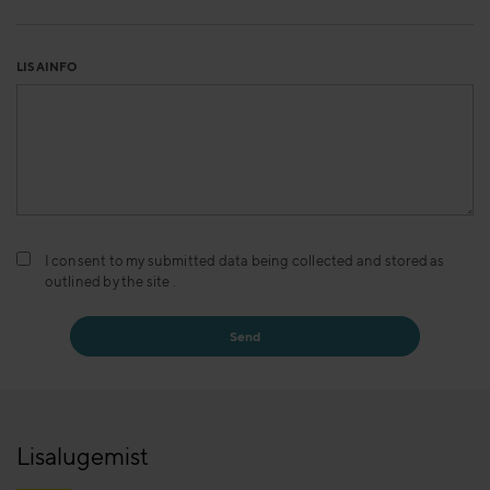
LISAINFO
I consent to my submitted data being collected and stored as
outlined by the site .
Lisalugemist