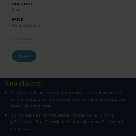
LANGUAGE
Eesti
PRICE
No price found
Price details
Quote
Sinu olukord
Sa tead, et klientide ostukäitumises ja -teekonnas on
toimunud suured muutused, kuid ei oska nendega veel
täielikult kohaneda
Sul on olemas võimalused ja kontaktid, kuid mingil
põhjusel ei jõua Sa siiski täielikult kliendini või lähevad
need käest.