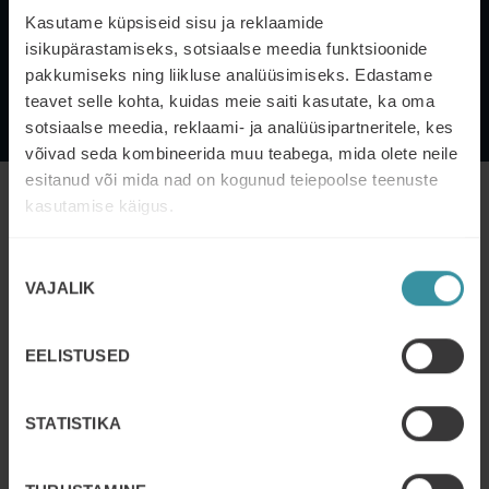
Kasutame küpsiseid sisu ja reklaamide
isikupärastamiseks, sotsiaalse meedia funktsioonide
pakkumiseks ning liikluse analüüsimiseks. Edastame
teavet selle kohta, kuidas meie saiti kasutate, ka oma
sotsiaalse meedia, reklaami- ja analüüsipartneritele, kes
võivad seda kombineerida muu teabega, mida olete neile
esitanud või mida nad on kogunud teiepoolse teenuste
kasutamise käigus.
Käsitletavad teemad
Kus sotsiaalne müük töötab
Nõusoleku
Mis on sotsiaalne müük – elemendid ja osalejad
VAJALIK
valik
Milles pead sa olema hea ettevõtte ja individuaalsel
tasandil
EELISTUSED
Brändi loomine
Sisuhaldus
STATISTIKA
Kliendi mõistmine
Personaalne tegevusplaan sotsiaalse müügi