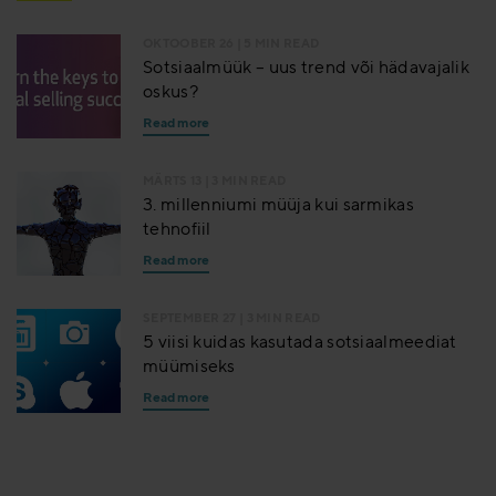
OKTOOBER 26
| 5 MIN READ
Sotsiaalmüük – uus trend või hädavajalik
oskus?
Read more
MÄRTS 13
| 3 MIN READ
3. millenniumi müüja kui sarmikas
tehnofiil
Read more
SEPTEMBER 27
| 3 MIN READ
5 viisi kuidas kasutada sotsiaalmeediat
müümiseks
Read more