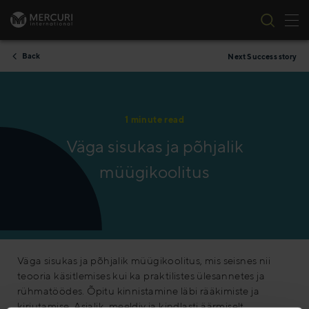
Tog
Skip to content
Back
Next Success story
1 minute read
Väga sisukas ja põhjalik
müügikoolitus
Väga sisukas ja põhjalik müügikoolitus, mis seisnes nii
teooria käsitlemises kui ka praktilistes ülesannetes ja
rühmatöödes. Õpitu kinnistamine läbi rääkimiste ja
kirjutamise. Asjalik, meeldiv ja kindlasti äärmiselt