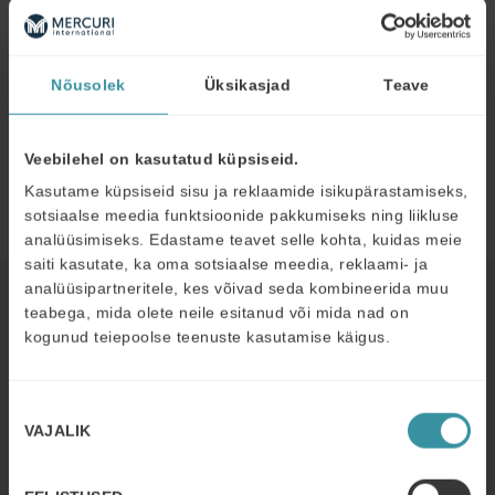
professionaalne lektor.
Gerli Vaino
Boehringer Ingelheim
ravimiesitleja
Nõusolek
Üksikasjad
Teave
Tulemuslik müügitöö 3. millenniumil
Veebilehel on kasutatud küpsiseid.
Kasutame küpsiseid sisu ja reklaamide isikupärastamiseks,
Lektor kaido vestberg
sotsiaalse meedia funktsioonide pakkumiseks ning liikluse
analüüsimiseks. Edastame teavet selle kohta, kuidas meie
saiti kasutate, ka oma sotsiaalse meedia, reklaami- ja
analüüsipartneritele, kes võivad seda kombineerida muu
Read next
teabega, mida olete neile esitanud või mida nad on
kogunud teiepoolse teenuste kasutamise käigus.
DETSEMBER 2
| 3 MIN READ
Nõusoleku
How Resinex is elevating commercial
VAJALIK
excellence across Europe
valik
Read more