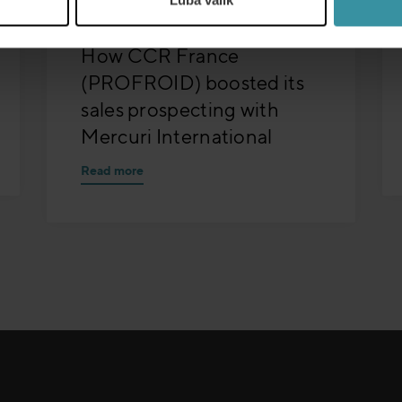
Luba valik
OKTOOBER 31
| 5 MIN READ
How CCR France
(PROFROID) boosted its
sales prospecting with
Mercuri International
Read more