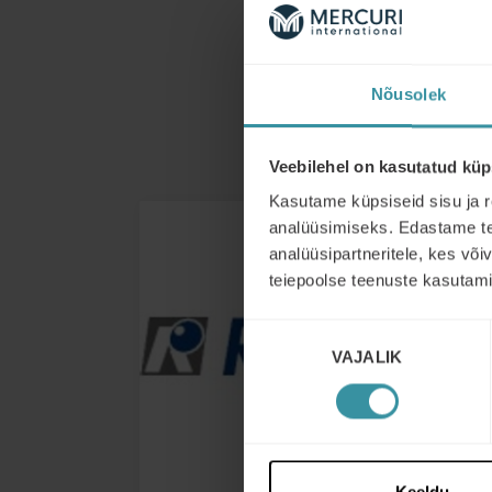
Nõusolek
Veebilehel on kasutatud küp
Kasutame küpsiseid sisu ja r
analüüsimiseks. Edastame tea
analüüsipartneritele, kes võ
teiepoolse teenuste kasutami
Nõusoleku
VAJALIK
valik