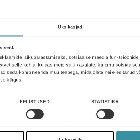
Read next
Üksikasjad
siseid.
eklaamide isikupärastamiseks, sotsiaalse meedia funktsioonide 
vet selle kohta, kuidas meie saiti kasutate, ka oma sotsiaalse 
ivad seda kombineerida muu teabega, mida olete neile esitanud 
se käigus.
EELISTUSED
STATISTIKA