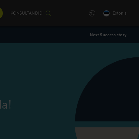
KONSULTANDID
Estonia
Next Success story
iulilt
)
andatud
da!