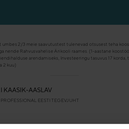
et umbes 2/3 meie saavutustest tulenevad otsusest teha koo
ga nende Rahvusvahelise Ärikooli raames. (1-aastane koostö
iendihalduse arendamiseks, Investeeringu tasuvus 17 korda, 
la 2 kuu)
I KAASIK-AASLAV
 PROFESSIONAL EESTI TEGEVJUHT