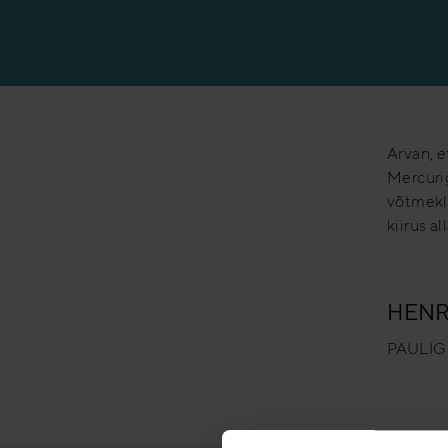
Arvan, 
Mercuri
võtmekl
kiirus al
HENR
PAULIG