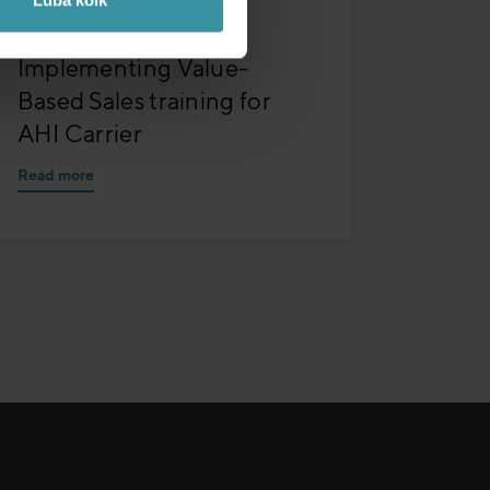
Luba kõik
JUULI 7
| 2 MIN READ
Implementing Value-
Based Sales training for
AHI Carrier
Read more