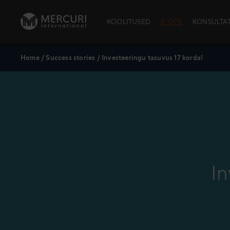
Skip to content
KOOLITUSED
E-ÕPE
KONSULTA
Home
/
Success stories
/
Investeeringu tasuvus 17 korda!
AVATUD KOOLI
School™)
Avatud kool
Avatud kooli
Kursuste aja
Andmekaitse
Policy
In
Praktiline in