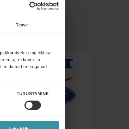
Teave
pakkumiseks ning liikluse
meedia, reklaami- ja
või mida nad on kogunud
TURUSTAMINE