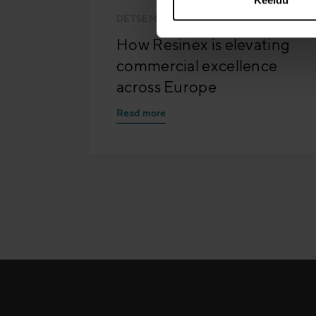
Keeldu
DETSEMBER 2
| 3 MIN READ
How Resinex is elevating
commercial excellence
across Europe
Read more