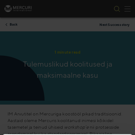
Tog
Skip to content
Back
Next Success story
1 minute read
Tulemuslikud koolitused ja
maksimaalne kasu
IM Arvutitel on Mercuriga koostööl pikad traditsioonid.
Aastaid oleme Mercuris koolitanud inimesi kõikidel
tasemetel ja teinud ühiseid
workshop’e
nii protsesside
arendamisel kui ka standardiseerimisel. Pikaajaline