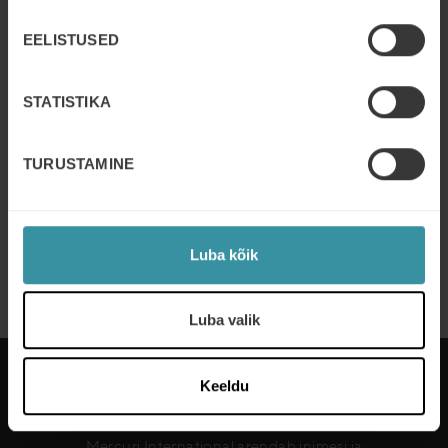
Read more
EELISTUSED
OKTOOBER 31
| 5 MIN READ
How CCR France (PROFROID)
STATISTIKA
boosted its sales prospecting with
Mercuri International
TURUSTAMINE
Read more
JUULI 7
| 2 MIN READ
Implementing Value-Based Sales
Luba kõik
training for AHI Carrier
Read more
Luba valik
Keeldu
Mercuri International arendab inimesi ja