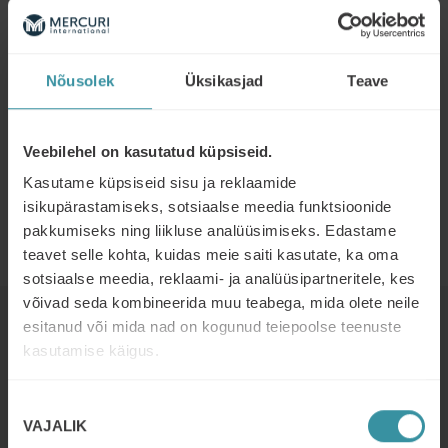
koostöö tagab selle, et inimesed räägivad nö. ühte keelt.
Nii ei pea me uut koolitust ette valmistades alustama
päris nullist, vaid taustateadmine on juba eelnevalt
Nõusolek
Üksikasjad
Teave
olemas. See aga tähendab, et koolitused on
tulemuslikumad ning nendele panustatud ajast saadav
kasu maksimaalne.
Veebilehel on kasutatud küpsiseid.
Kasutame küpsiseid sisu ja reklaamide
JAANUS TREILMANN
isikupärastamiseks, sotsiaalse meedia funktsioonide
pakkumiseks ning liikluse analüüsimiseks. Edastame
IM ARVUTID TEGEVJUHT
teavet selle kohta, kuidas meie saiti kasutate, ka oma
sotsiaalse meedia, reklaami- ja analüüsipartneritele, kes
võivad seda kombineerida muu teabega, mida olete neile
esitanud või mida nad on kogunud teiepoolse teenuste
Read next
kasutamise käigus.
DETSEMBER 2
| 3 MIN READ
Nõusoleku
How Resinex is elevating commercial
VAJALIK
valik
excellence across Europe