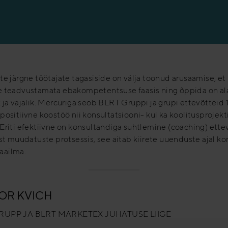
te järgne töötajate tagasiside on välja toonud arusaamise, et
e teadvustamata ebakompetentsuse faasis ning õppida on al
 ja vajalik. Mercuriga seob BLRT Gruppi ja grupi ettevõtteid 
positiivne koostöö nii konsultatsiooni- kui ka koolitusprojek
Eriti efektiivne on konsultandiga suhtlemine (coaching) ette
ust muudatuste protsessis, see aitab kiirete uuenduste ajal ko
ailma.
OR KVICH
RUPP JA BLRT MARKETEX JUHATUSE LIIGE