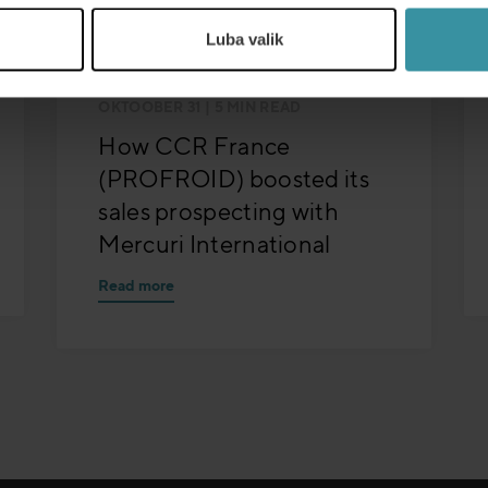
Luba valik
OKTOOBER 31
| 5 MIN READ
How CCR France
(PROFROID) boosted its
sales prospecting with
Mercuri International
Read more