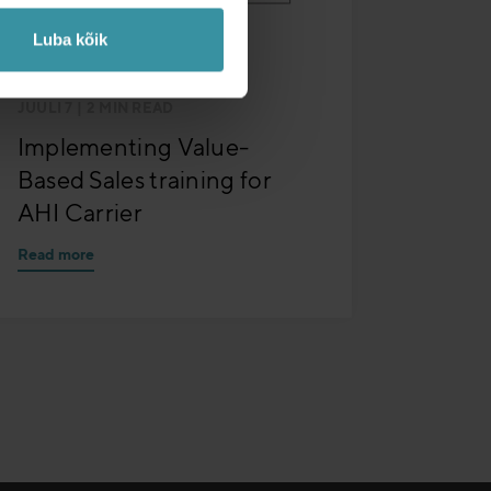
Luba kõik
JUULI 7
| 2 MIN READ
Implementing Value-
Based Sales training for
AHI Carrier
Read more