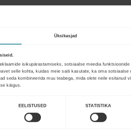
Üksikasjad
Read next
siseid.
eklaamide isikupärastamiseks, sotsiaalse meedia funktsioonide 
vet selle kohta, kuidas meie saiti kasutate, ka oma sotsiaalse 
ivad seda kombineerida muu teabega, mida olete neile esitanud 
se käigus.
EELISTUSED
STATISTIKA