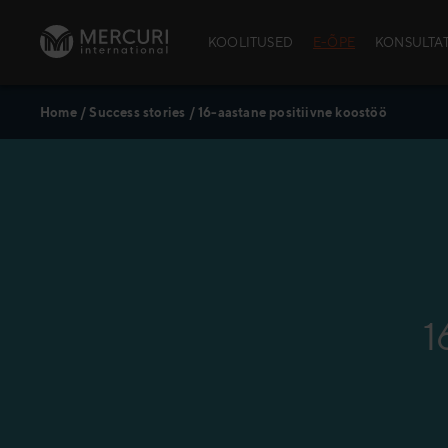
Skip to content
KOOLITUSED
E-ÕPE
KONSULTA
Home
/
Success stories
/
16-aastane positiivne koostöö
AVATUD KOOLI
School™)
Avatud kool
Avatud kooli
Kursuste aja
Andmekaitse
Policy
1
Praktiline in