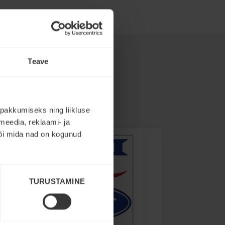
Teave
pakkumiseks ning liikluse
meedia, reklaami- ja
või mida nad on kogunud
TURUSTAMINE