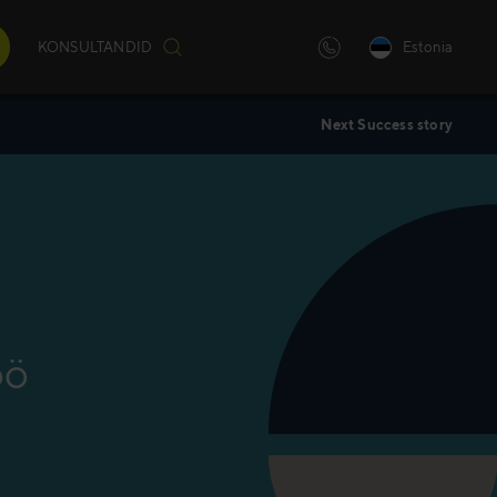
KONSULTANDID
Estonia
Next Success story
iulilt
)
andatud
öö