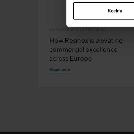
Keeldu
DETSEMBER 2
| 3 MIN READ
How Resinex is elevating
commercial excellence
across Europe
Read more