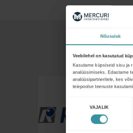
Nõusolek
Veebilehel on kasutatud küp
Kasutame küpsiseid sisu ja r
analüüsimiseks. Edastame tea
analüüsipartneritele, kes võ
teiepoolse teenuste kasutami
Nõusoleku
VAJALIK
valik