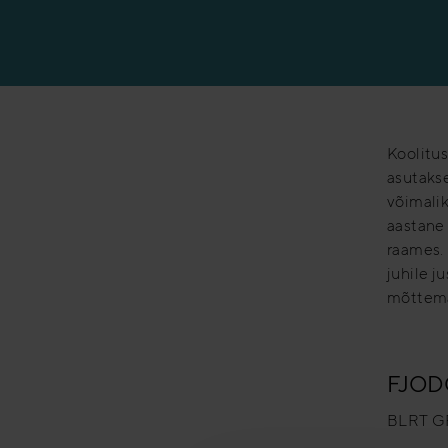
Koolitus
asutaks
võimalik
aastane 
raames. 
juhile j
mõttema
FJOD
BLRT G