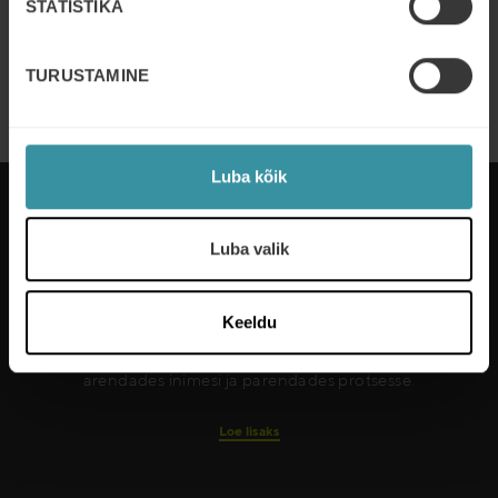
STATISTIKA
JUULI 7
| 2 MIN READ
Implementing Value-Based Sales
TURUSTAMINE
training for AHI Carrier
Read more
Luba kõik
Luba valik
Mercuri International arendab inimesi ja
organisatsioone kliendisuhete juhtimise valdkonnas
Keeldu
enam kui 50 riigis. Me teenindame kliente nii
lokaalselt kui globaalselt. Me kasvatame kasumit
arendades inimesi ja parendades protsesse.
Loe lisaks