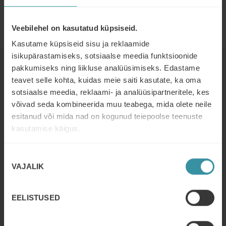
Tulemuslik müügitöö 3. millenniumil
Veebilehel on kasutatud küpsiseid.
Kasutame küpsiseid sisu ja reklaamide
isikupärastamiseks, sotsiaalse meedia funktsioonide
pakkumiseks ning liikluse analüüsimiseks. Edastame
Read next
teavet selle kohta, kuidas meie saiti kasutate, ka oma
sotsiaalse meedia, reklaami- ja analüüsipartneritele, kes
võivad seda kombineerida muu teabega, mida olete neile
DETSEMBER 2
| 3 MIN READ
esitanud või mida nad on kogunud teiepoolse teenuste
How Resinex is elevating commercial
excellence across Europe
kasutamise käigus.
Read more
Nõusoleku
VAJALIK
valik
OKTOOBER 31
| 5 MIN READ
How CCR France (PROFROID)
boosted its sales prospecting with
EELISTUSED
Mercuri International
Read more