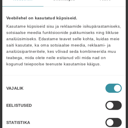
Ettevõttesisene töötuba
Veebilehel on kasutatud küpsiseid.
Kasutame küpsiseid sisu ja reklaamide isikupärastamiseks,
Read next
sotsiaalse meedia funktsioonide pakkumiseks ning liikluse
analüüsimiseks. Edastame teavet selle kohta, kuidas meie
saiti kasutate, ka oma sotsiaalse meedia, reklaami- ja
analüüsipartneritele, kes võivad seda kombineerida muu
DETSEMBER 2
| 3 MIN READ
teabega, mida olete neile esitanud või mida nad on
How Resinex is elevating commercial
kogunud teiepoolse teenuste kasutamise käigus.
excellence across Europe
Read more
Nõusoleku
VAJALIK
OKTOOBER 31
| 5 MIN READ
valik
How CCR France (PROFROID)
boosted its sales prospecting with
EELISTUSED
Mercuri International
Read more
STATISTIKA