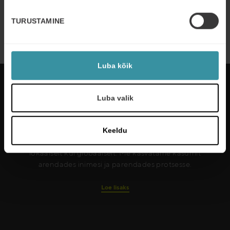
JUULI 7
| 2 MIN READ
Implementing Value-Based Sales
TURUSTAMINE
training for AHI Carrier
Read more
Luba kõik
Luba valik
Mercuri International arendab inimesi ja
organisatsioone kliendisuhete juhtimise valdkonnas
Keeldu
enam kui 50 riigis. Me teenindame kliente nii
lokaalselt kui globaalselt. Me kasvatame kasumit
arendades inimesi ja parendades protsesse.
Loe lisaks