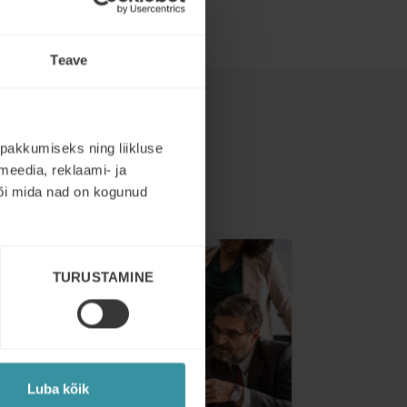
Teave
pakkumiseks ning liikluse
meedia, reklaami- ja
või mida nad on kogunud
TURUSTAMINE
Luba kõik