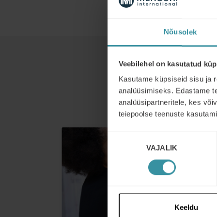
Nõusolek
Veebilehel on kasutatud küp
Kasutame küpsiseid sisu ja r
analüüsimiseks. Edastame tea
analüüsipartneritele, kes võ
teiepoolse teenuste kasutami
Nõusoleku
VAJALIK
valik
Keeldu