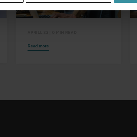
APRILL 23
| 0 MIN READ
Read more