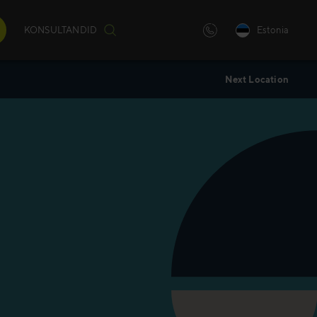
KONSULTANDID
Estonia
Next Location
iulilt
)
andatud