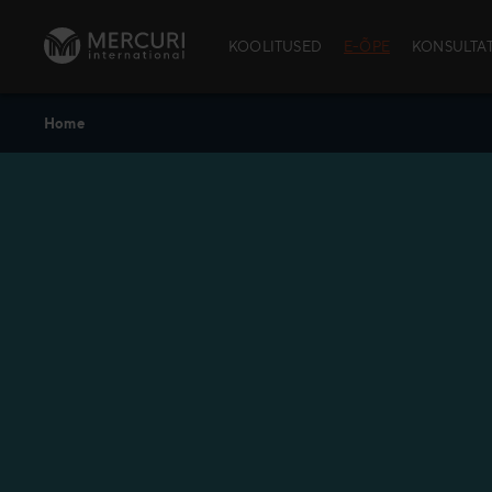
Skip to content
KOOLITUSED
E-ÕPE
KONSULTA
Home
AVATUD KOOLI
School™)
Avatud kool
Avatud kooli
Kursuste aja
Andmekaitse
Policy
Praktiline in