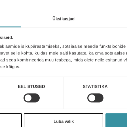
Üksikasjad
siseid.
Read next
eklaamide isikupärastamiseks, sotsiaalse meedia funktsioonide 
vet selle kohta, kuidas meie saiti kasutate, ka oma sotsiaalse 
ivad seda kombineerida muu teabega, mida olete neile esitanud 
se käigus.
EELISTUSED
STATISTIKA
Luba valik