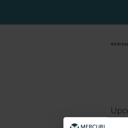
Addres
Upc
<li>No e