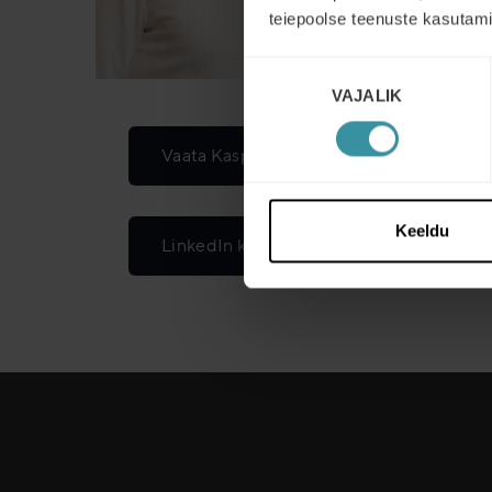
teiepoolse teenuste kasutami
Nõusoleku
VAJALIK
valik
Vaata Kaspari CV
Keeldu
LinkedIn konto