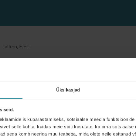
Tallinn, Eesti
Sünniaeg: 09.01.1985
Tel: +372 55642351
E-post: kaspar.kuhi@gmail.com
Üksikasjad
Müügi- ja turundustaustaga spetsialist (Wenesta OÜ 2014 – 
siseid.
praktilisel kasutusel. Web Systems OÜ-s viisin läbi 100+ Ee
lahenduste audit, selge tegevuskava ja uute töövõtete juu
eklaamide isikupärastamiseks, sotsiaalse meedia funktsioonide 
konkurentsianalüüsi ja sõnumite parandamiseks (mõjutuspsühho
vet selle kohta, kuidas meie saiti kasutate, ka oma sotsiaalse 
lahenduste, müügi ja turunduse ristumiskohas.
ivad seda kombineerida muu teabega, mida olete neile esitanud 