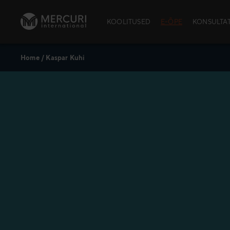
Skip to content
KOOLITUSED
E-ÕPE
KONSULTA
Home
/
Kaspar Kuhi
AVATUD KOOLI
School™)
Avatud kool
Avatud kooli
Kursuste aja
Andmekaitse
Policy
Praktiline in