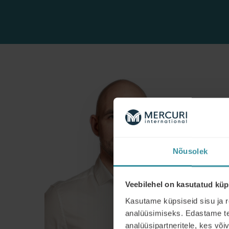
Nõusolek
Veebilehel on kasutatud küp
Kasutame küpsiseid sisu ja r
analüüsimiseks. Edastame tea
analüüsipartneritele, kes võ