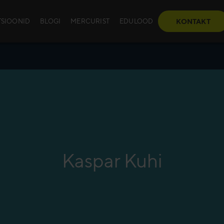
TSIOONID
BLOGI
MERCURIST
EDULOOD
KONTAKT
TUSED (Mercuri Business
KONSULTATSIOON
KÕIK KOOLITUSED
Väärtuspõhine müük
Mercuri valmis koolitused ri
ituste kalender 2026
(Mercuri Business School™
Kaugmüük
tuste sisututvustused
Organisatsiooni jaoks koh
Sotsiaalmüük
koolitused
kava
Konkurentsi tõrjumine
Koolitamise metoodika
reeglid- Privacy & Cookie
Võtmekliendihaldus
Kaspar Kuhi
Koostöö eelised Mercuriga
Müügijuhtimine
fo
3. millenniumi müük
AI B2B müügis