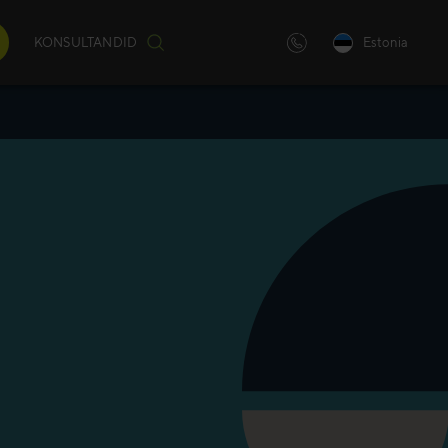
KONSULTANDID
Estonia
iulilt
)
andatud