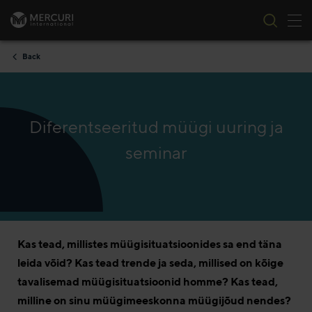
Tog
Skip to content
Back
Diferentseeritud müügi uuring ja
seminar
Kas tead, millistes müügisituatsioonides sa end täna
leida võid? Kas tead trende ja seda, millised on kõige
tavalisemad müügisituatsioonid homme? Kas tead,
milline on sinu müügimeeskonna müügijõud nendes?