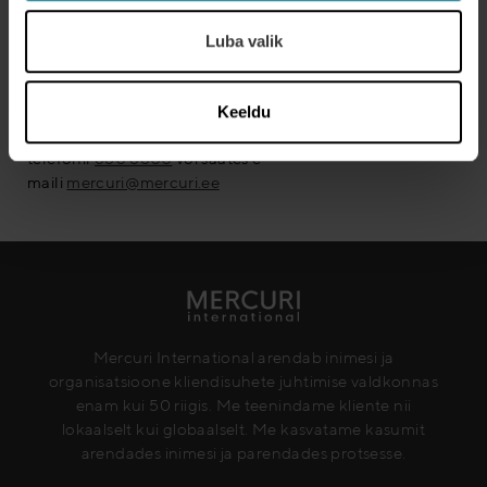
Järelkohtumisel annab Sinu ettevõtte esindaja ülevaate
toimunud progressist ja veel arengut vajavatest
Luba valik
valdkondadest ning üheskoos Mercuri konsultandiga
leitakse parimad lahendused.Programmi hind kogu
müügimeeskonnale kokku on 1500€ + km
Keeldu
Huvi korral uuri lähemalt või registreeri enda ettevõte
telefonil
680 6800
või saates e-
maili
mercuri@mercuri.ee
Mercuri International arendab inimesi ja
organisatsioone kliendisuhete juhtimise valdkonnas
enam kui 50 riigis. Me teenindame kliente nii
lokaalselt kui globaalselt. Me kasvatame kasumit
arendades inimesi ja parendades protsesse.