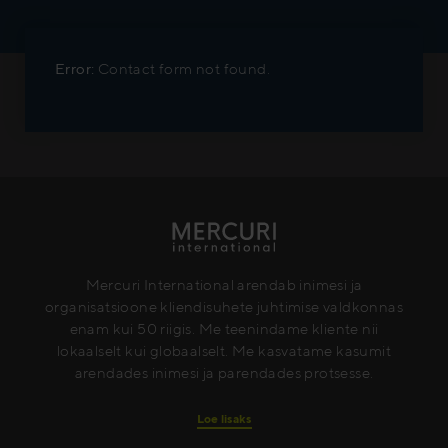
Error:
Contact form not found.
Mercuri International arendab inimesi ja
organisatsioone kliendisuhete juhtimise valdkonnas
enam kui 50 riigis. Me teenindame kliente nii
lokaalselt kui globaalselt. Me kasvatame kasumit
arendades inimesi ja parendades protsesse.
Loe lisaks