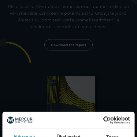
Meie täieliku AI-aruande esimeses osas uurime, milline on
AI-vahendite konkreetne potentsiaal turundajate jaoks.
Alates sisu loomisest kuni automatiseerimiseni ja
analüüsini - see kõik on siin olemas.
Download the report
Nõusolek
Üksikasjad
Teave