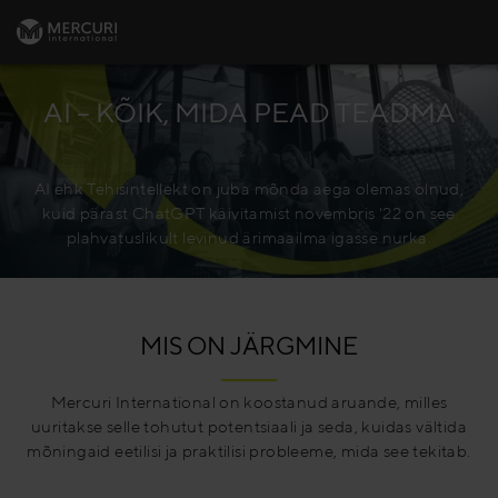
AI – KÕIK, MIDA PEAD TEADMA
AI ehk Tehisintellekt on juba mõnda aega olemas olnud,
kuid pärast ChatGPT käivitamist novembris '22 on see
plahvatuslikult levinud ärimaailma igasse nurka.
MIS ON JÄRGMINE
Mercuri International on koostanud aruande, milles
uuritakse selle tohutut potentsiaali ja seda, kuidas vältida
mõningaid eetilisi ja praktilisi probleeme, mida see tekitab.