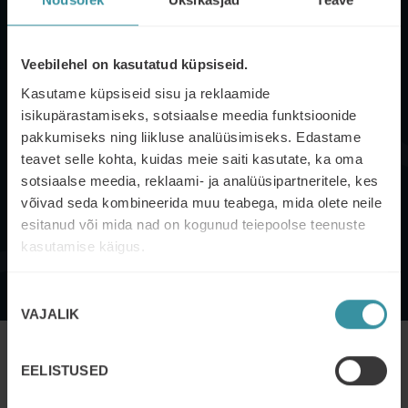
Veebilehel on kasutatud küpsiseid.
Kasutame küpsiseid sisu ja reklaamide
isikupärastamiseks, sotsiaalse meedia funktsioonide
ALUSTA AI TURUNDUSEGA
pakkumiseks ning liikluse analüüsimiseks. Edastame
teavet selle kohta, kuidas meie saiti kasutate, ka oma
Ei ole kindel, kust alustada tehisintellekti kasutamist
sotsiaalse meedia, reklaami- ja analüüsipartneritele, kes
turunduses? Meil on 10 parimat nõuannet, mis aitavad
võivad seda kombineerida muu teabega, mida olete neile
teil AI parimate tavade kohta õiges suunas liikuda.
esitanud või mida nad on kogunud teiepoolse teenuste
kasutamise käigus.
LAE ALLA NÄPUNÄIDETE LEHT
Nõusoleku
VAJALIK
valik
EELISTUSED
Demystifying Artificial Intelligence