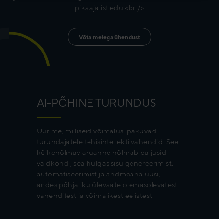
pikaajalist edu.<br />
Võta meiega ühendust
AI-PÕHINE TURUNDUS
Uurime, milliseid võimalusi pakuvad
turundajatele tehisintellekti vahendid. See
kõikehõlmav aruanne hõlmab paljusid
valdkondi, sealhulgas sisu genereerimist,
automatiseerimist ja andmeanalüüsi,
andes põhjaliku ülevaate olemasolevatest
vahenditest ja võimalikest eelistest.