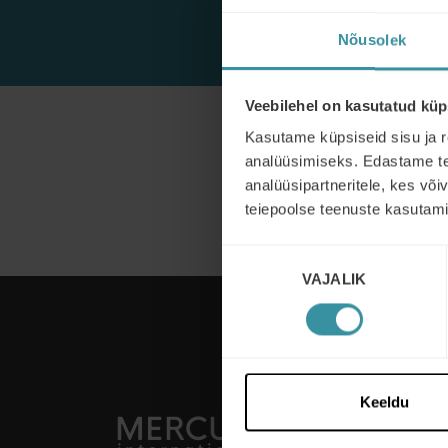
Nõusolek
Veebilehel on kasutatud küp
Kasutame küpsiseid sisu ja r
analüüsimiseks. Edastame tea
See
analüüsipartneritele, kes võ
teiepoolse teenuste kasutami
Nõusoleku
VAJALIK
valik
Keeldu