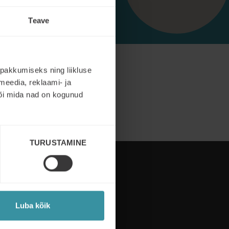
Teave
pakkumiseks ning liikluse
meedia, reklaami- ja
või mida nad on kogunud
TURUSTAMINE
Luba kõik
Jälgi meid