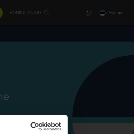
KONSULTANDID
Estonia
iulilt
)
andatud
ne