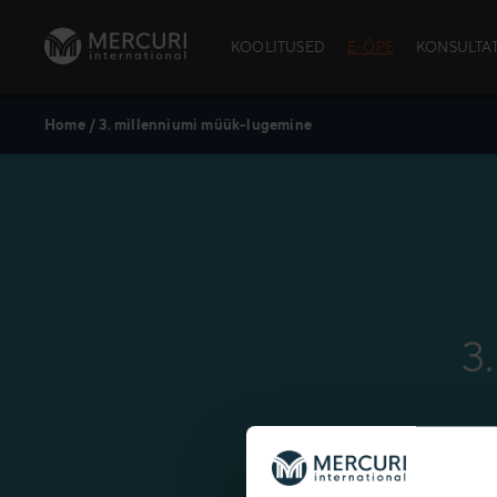
Skip to content
KOOLITUSED
E-ÕPE
KONSULTA
Home
/
3. millenniumi müük-lugemine
AVATUD KOOLI
School™)
Avatud kool
Avatud kooli
Kursuste aja
Andmekaitse
3
Policy
Praktiline in