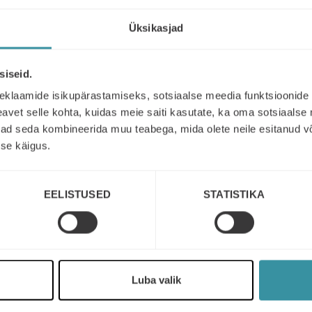
Üksikasjad
siseid.
eklaamide isikupärastamiseks, sotsiaalse meedia funktsioonide 
vet selle kohta, kuidas meie saiti kasutate, ka oma sotsiaalse 
 file
ivad seda kombineerida muu teabega, mida olete neile esitanud 
se käigus.
EELISTUSED
STATISTIKA
Luba valik